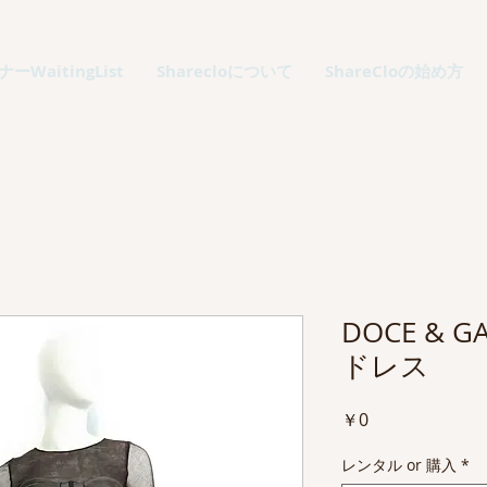
ーWaitingList
Sharecloについて
ShareCloの始め方
DOCE & 
ドレス
価
￥0
格
レンタル or 購入
*