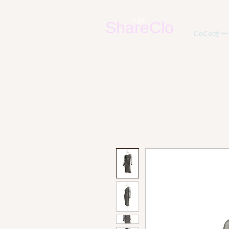
It
g
irl
ShareClo
CoCoオーナ