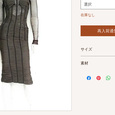
選択
在庫なし
再入荷通
サイズ
３６（イタリア）
素材
３８（フランス）
XS（日本）
肩幅：３５cm
ウエスト：５０cm(
袖：７０cm
着丈：１０３cm