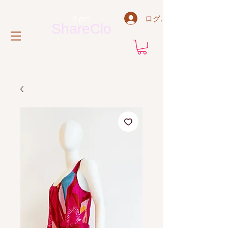
ログイン
It
g
irl
ShareClo