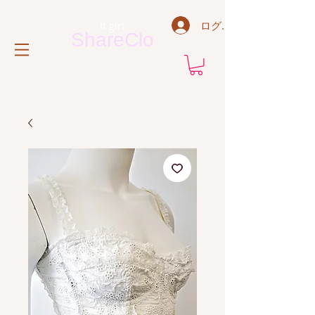
ログイン
It
g
irl
ShareClo