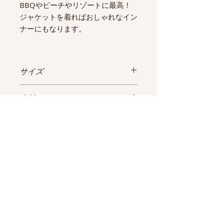
BBQやビーチやリゾートに最高！
ジャケットを着ればおしゃれなイン
ナーにもなります。
サイズ
40(IT) （少しタイトな感じ）
素材
バスト：約74cm
ウエスト：約62cm
コットン
着丈：約33cm (デコルテのトップの部
交換について
分から裾まで)
誤差あり。
サブスクレンタルという特性上、商品
保険料について
到着後、サイズが合わなかった、イメ
ージが違うという理由での交換は受け
安心保証サービスの保険料として１０
付けておりません。アイテム交換無料
０円頂戴いたします。紛失&修理不可
クーポンを使っていただくか、送料
の破損以外の修理（汗染み、ボタン取
2000円のお支払いをお願いいたしま
れ、シミ、汚れなど）は修理費０円で
す。
ShareClo
カバーされます。
サイズ表記のご確認をお願いいたしま