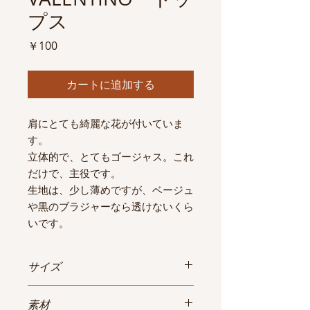
プス
価
￥100
格
カートに追加する
肩にとても綺麗な花が付いていま
す。
立体的で、とてもゴージャス。これ
だけで、主役です。
生地は、少し薄めですが、ベージュ
や黒のブラジャーなら透けないくら
いです。
サイズ
M
素材
肩幅：36cm