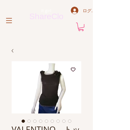
ログイン
It
g
irl
ShareClo
VALENTINO トッ