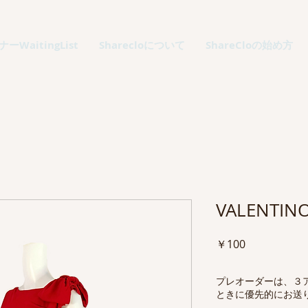
ーWaitingList
Sharecloについて
ShareCloの始め方
VALENT
価
￥100
格
プレオーダーは、３
ときに優先的にお送