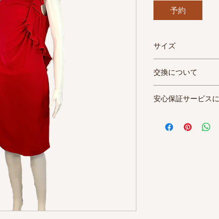
予約
サイズ
だいたい４０（IT）
交換について
バスト：約87cm
ウエスト：約75cm
サブスクレンタルと
ヒップ：約88cm
安心保証サービス
合わなかった、イメ
着丈：約97cm
け付けておりません
誤差あり。
安心保証サービスの
ていただくか、送料2
す。紛失&修理不可
す。
取れ、シミ、汚れな
サイズ表記のご確認
す。
次の方にアイテムを
在籍年数に応じた請
会員規約をご覧くだ