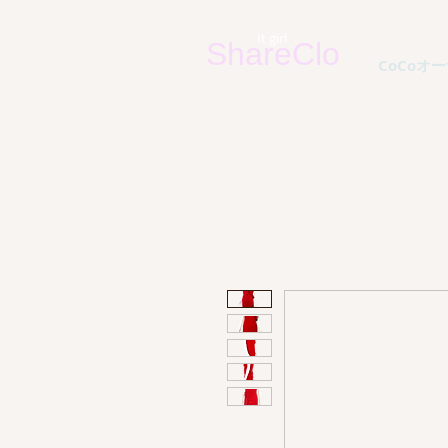
It
g
irl
ShareClo
CoCoオーナ